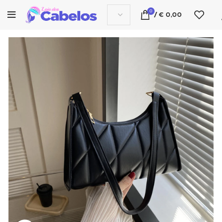
0
/
€
0,00