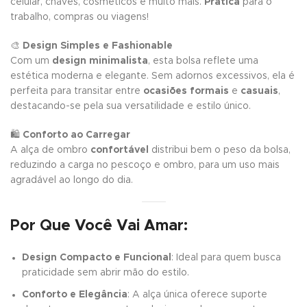
celular, chaves, cosméticos e muito mais.
Prática
para o
trabalho, compras ou viagens!
🎨
Design Simples e Fashionable
Com um
design minimalista
, esta bolsa reflete uma
estética moderna e elegante. Sem adornos excessivos, ela é
perfeita para transitar entre
ocasiões formais
e
casuais
,
destacando-se pela sua versatilidade e estilo único.
🛍️
Conforto ao Carregar
A alça de ombro
confortável
distribui bem o peso da bolsa,
reduzindo a carga no pescoço e ombro, para um uso mais
agradável ao longo do dia.
Por Que Você Vai Amar:
Design Compacto e Funcional
: Ideal para quem busca
praticidade sem abrir mão do estilo.
Conforto e Elegância
: A alça única oferece suporte