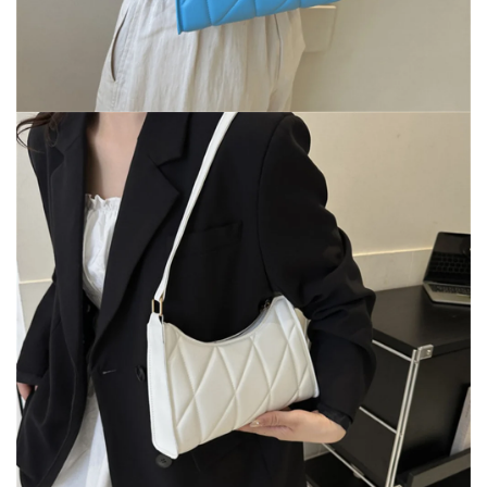
✕
END CONVERSATION
PT
EN
Carlos Rocha
Online now