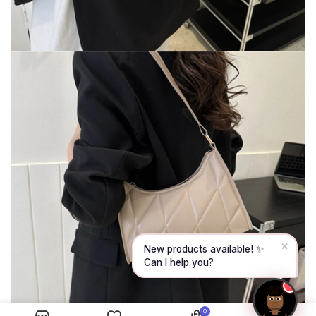
Hello! To get started, please share your
name and email 😊
Name
Email
CONTINUE →
✕
New products available! ✨
Can I help you?
1
0