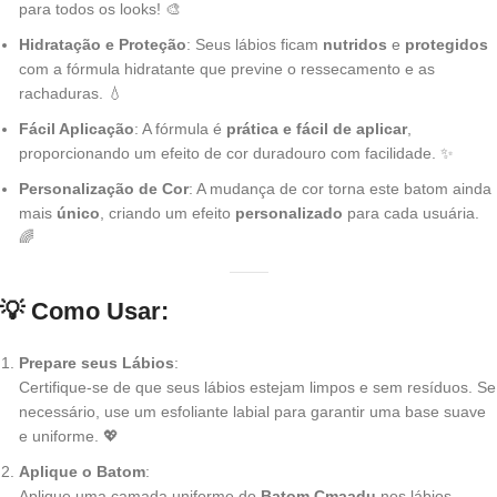
para todos os looks! 🎨
Hidratação e Proteção
: Seus lábios ficam
nutridos
e
protegidos
com a fórmula hidratante que previne o ressecamento e as
rachaduras. 💧
Fácil Aplicação
: A fórmula é
prática e fácil de aplicar
,
proporcionando um efeito de cor duradouro com facilidade. ✨
Personalização de Cor
: A mudança de cor torna este batom ainda
mais
único
, criando um efeito
personalizado
para cada usuária.
🌈
💡 Como Usar
:
Prepare seus Lábios
:
Certifique-se de que seus lábios estejam limpos e sem resíduos. Se
necessário, use um esfoliante labial para garantir uma base suave
e uniforme. 💖
Aplique o Batom
:
Aplique uma camada uniforme do
Batom Cmaadu
nos lábios,