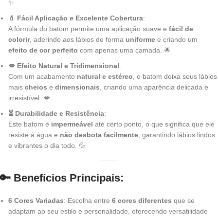
✨
💄 Fácil Aplicação e Excelente Cobertura
:
A fórmula do batom permite uma aplicação suave e
fácil de
colorir
, aderindo aos lábios de forma
uniforme
e criando um
efeito de cor perfeito
com apenas uma camada. 🌟
💋 Efeito Natural e Tridimensional
:
Com um acabamento
natural e estéreo
, o batom deixa seus lábios
mais
cheios
e
dimensionais
, criando uma aparência delicada e
irresistível. 💋
⏳ Durabilidade e Resistência
:
Este batom é
impermeável
até certo ponto, o que significa que ele
resiste à água e
não desbota facilmente
, garantindo lábios lindos
e vibrantes o dia todo. 💦
🔑 Benefícios Principais
:
6 Cores Variadas
: Escolha entre
6 cores diferentes
que se
adaptam ao seu estilo e personalidade, oferecendo versatilidade