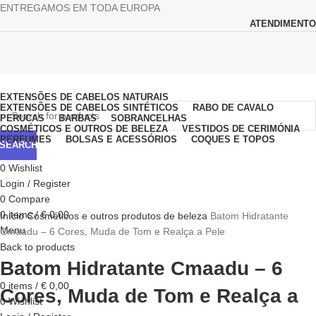
ENTREGAMOS EM TODA EUROPA
ATENDIMENTO
Browse Categories
EXTENSÕES DE CABELOS NATURAIS
EXTENSÕES DE CABELOS SINTÉTICOS
RABO DE CAVALO
PERUCAS
BARBAS
SOBRANCELHAS
COSMÉTICOS E OUTROS DE BELEZA
VESTIDOS DE CERIMÓNIA
PERFUMES
BOLSAS E ACESSÓRIOS
COQUES E TOPOS
SEARCH
0
Wishlist
Login / Register
0
Compare
Click to enlarge
0
items
/
€
0,00
Início
Cosméticos e outros produtos de beleza
Batom Hidratante
Menu
Cmaadu – 6 Cores, Muda de Tom e Realça a Pele
Back to products
Batom Hidratante Cmaadu – 6
0
items
/
€
0,00
Cores, Muda de Tom e Realça a
0
Wishlist