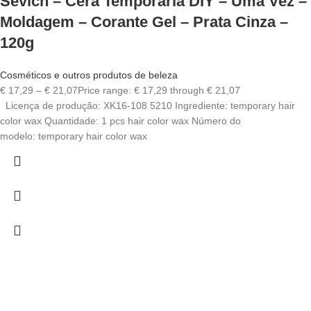
Sevich – Cera Temporária DIY – Uma Vez –
Moldagem – Corante Gel – Prata Cinza –
120g
Cosméticos e outros produtos de beleza
€
17,29
–
€
21,07
Price range: € 17,29 through € 21,07
Licença de produção: XK16-108 5210 Ingrediente: temporary hair
color wax Quantidade: 1 pcs hair color wax Número do
modelo: temporary hair color wax