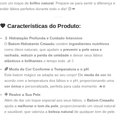
com um toque de
brilho natural
. Prepare-se para sentir a diferença e
exibir lábios perfeitos durante todo o dia! 😍💋
💖 Características do Produto
:
💧 Hidratação Profunda e Cuidado Intensivo
:
O
Batom Hidratante Cmaadu
contém
ingredientes nutritivos
como óleos naturais, que ajudam a
prevenir a pele seca e
rachada
,
reduzir a perda de umidade
e deixar seus lábios
elásticos e brilhantes
o tempo todo. 🌿💧
🌈 Muda de Cor Conforme a Temperatura e o pH
:
Este batom mágico se adapta ao seu corpo! Ele
muda de cor
de
acordo com a temperatura dos lábios e o pH, proporcionando uma
cor única
e personalizada, perfeita para cada momento. 🔥❄️
🌟 Realce a Sua Pele
:
Além de dar um toque especial aos seus lábios, o
Batom Cmaadu
ajuda a
melhorar o tom da pele
, proporcionando um visual natural
e saudável, que valoriza a
beleza natural
de qualquer tom de pele.