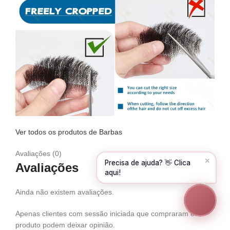
Olá! Para começarmos, diz-me o teu nome
e email 😊
Nome
*
Email
*
CONTINUAR →
Ver todos os produtos de Barbas
Avaliações (0)
✕
Precisa de ajuda? 👋 Clica
Avaliações
aqui!
Ainda não existem avaliações.
Apenas clientes com sessão iniciada que compraram este
produto podem deixar opinião.