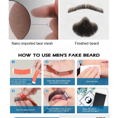
✕
✔ FINALIZAR
PT
EN
Online agora