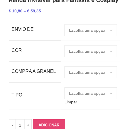
Renda Invisível para Fantasia e Cosplay
€
10,80
–
€
59,35
ENVIO DE
COR
COMPRA A GRANEL
TIPO
Limpar
ADICIONAR