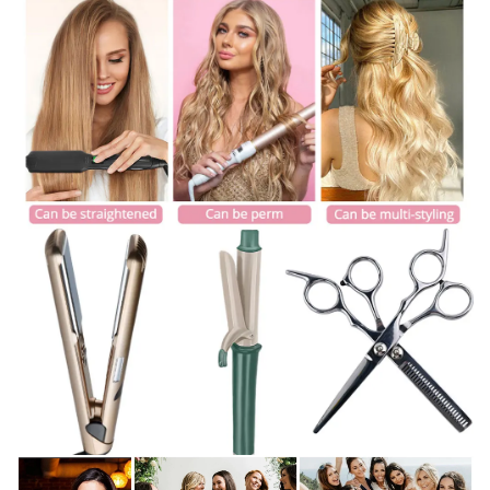
✕
END CONVERSATION
PT
EN
Filipa Santos
Online now
Hello! To get started, please share your
name and email 😊
Name
Email