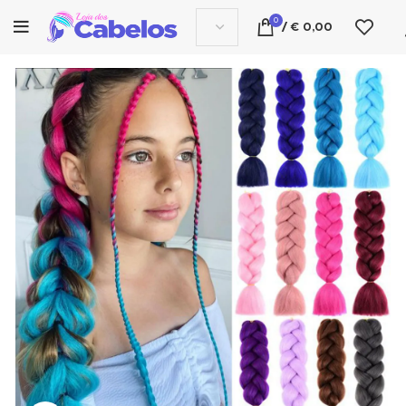
0
/
€
0,00