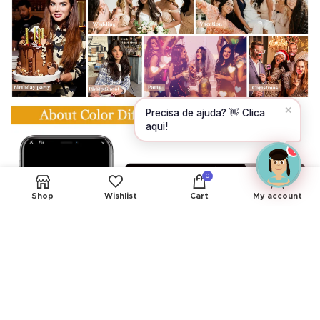
CONTINUE →
✕
New products available! ✨
Can I help you?
1
0
Shop
Wishlist
Cart
My account