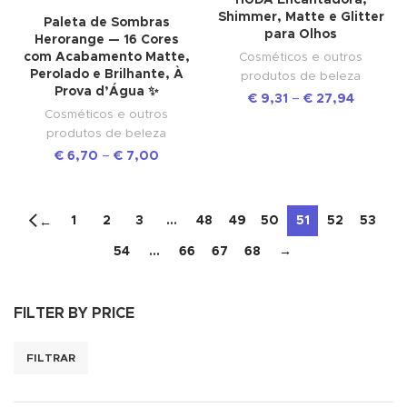
HUDA Encantadora,
Shimmer, Matte e Glitter
Paleta de Sombras
para Olhos
Herorange — 16 Cores
com Acabamento Matte,
Cosméticos e outros
Perolado e Brilhante, À
produtos de beleza
Prova d’Água ✨
€
9,31
–
€
27,94
Cosméticos e outros
produtos de beleza
€
6,70
–
€
7,00
1
2
3
…
48
49
50
51
52
53
←
54
…
66
67
68
→
FILTER BY PRICE
FILTRAR