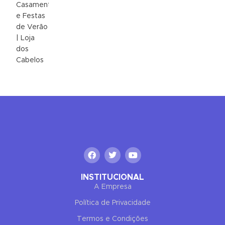
✕
END CONVERSATION
PT
EN
Ana Silva
Online now
Hello! To get started, please share your
name and email 😊
Name
INSTITUCIONAL
Email
A Empresa
Política de Privacidade
Termos e Condições