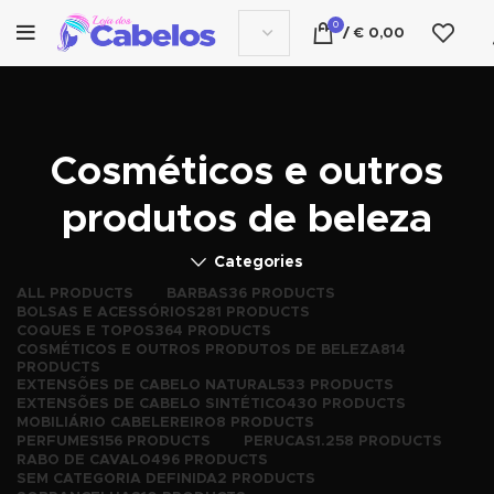
0
/
€
0,00
Cosméticos e outros
produtos de beleza
Categories
ALL
PRODUCTS
BARBAS
36 PRODUCTS
BOLSAS E ACESSÓRIOS
281 PRODUCTS
COQUES E TOPOS
364 PRODUCTS
COSMÉTICOS E OUTROS PRODUTOS DE BELEZA
814
PRODUCTS
EXTENSÕES DE CABELO NATURAL
533 PRODUCTS
EXTENSÕES DE CABELO SINTÉTICO
430 PRODUCTS
MOBILIÁRIO CABELEREIRO
8 PRODUCTS
PERFUMES
156 PRODUCTS
PERUCAS
1.258 PRODUCTS
RABO DE CAVALO
496 PRODUCTS
SEM CATEGORIA DEFINIDA
2 PRODUCTS