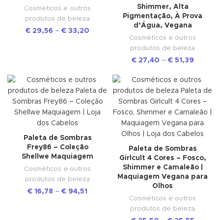
Shimmer, Alta
Cosméticos e outros
Pigmentação, À Prova
produtos de beleza
d’Água, Vegana
€
29,56
–
€
33,20
Cosméticos e outros
produtos de beleza
€
27,40
–
€
51,39
Paleta de Sombras
Frey86 – Coleção
Paleta de Sombras
Shellwe Maquiagem
Girlcult 4 Cores – Fosco,
Shimmer e Camaleão |
Cosméticos e outros
Maquiagem Vegana para
produtos de beleza
Olhos
€
16,78
–
€
94,51
Cosméticos e outros
produtos de beleza