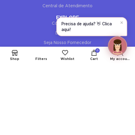
CONTINUE →
Central de Atendimento
EXPLORE
✕
Precisa de ajuda? 👋 Clica
Como Comprar
aqui!
Devoluções
Seja Nosso Fornecedor
0
Entregas
Shop
Filters
Wishlist
Cart
My account
AJUDA
Minha Conta
Meus Pedidos
Perguntas Frequentes
Livro de Reclamações
Suporte ao Cliente 24 horas:
atendimento@lojadoscabelos.pt