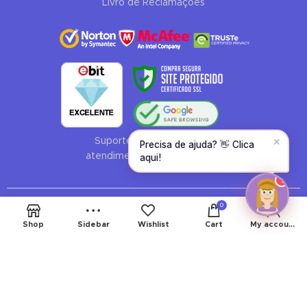
Livro de Reclamações
Email
CONTINUE →
✕
Suporte ao Cliente 24 horas:
Precisa de ajuda? 👋 Clica
atendimento@lojadoscabelos.pt
aqui!
1
0
Shop
Sidebar
Wishlist
Cart
My account
2023 – LOJA DOS CABELOS – TODOS OS DIREITOS
RESERVADOS ®