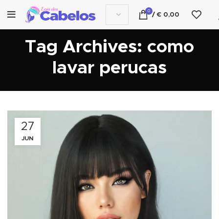
0
/
€
0,00
Tag Archives: como
lavar perucas
27
JUN