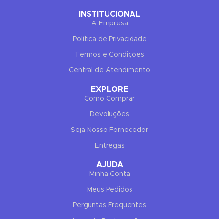
INSTITUCIONAL
A Empresa
Política de Privacidade
Termos e Condições
✕
END CONVERSATION
PT
EN
Central de Atendimento
Elisa Rodrigues
EXPLORE
Online now
Como Comprar
Devoluções
Seja Nosso Fornecedor
Entregas
AJUDA
Minha Conta
Hello! To get started, please share your
name and email 😊
Meus Pedidos
Perguntas Frequentes
Name