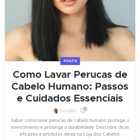
POSTS
Como Lavar Perucas de
Cabelo Humano: Passos
e Cuidados Essenciais
0
Douglas
Saber como lavar perucas de cabelo humano protege o
investimento e prolonga a durabilidade. Descobre dicas
eficazes e produtos ideais na Loja dos Cabelos.