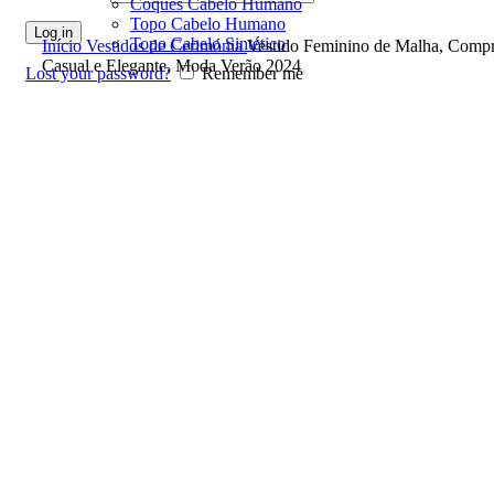
Coques Cabelo Humano
Topo Cabelo Humano
Click to enlarge
Log in
Topo Cabelo Sintético
Início
Vestidos de Cerimónia
Vestido Feminino de Malha, Compr
Casual e Elegante, Moda Verão 2024
Lost your password?
Remember me