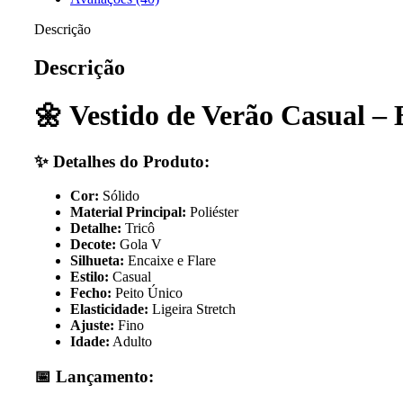
Descrição
Descrição
🌼 Vestido de Verão Casual – 
✨ Detalhes do Produto:
Cor:
Sólido
Material Principal:
Poliéster
Detalhe:
Tricô
Decote:
Gola V
Silhueta:
Encaixe e Flare
Estilo:
Casual
Fecho:
Peito Único
Elasticidade:
Ligeira Stretch
Ajuste:
Fino
Idade:
Adulto
📅 Lançamento: